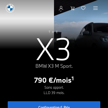
Configuration & Prix
A
X3
THE
B
C
D
E
164g CO₂/km
F
G
BMW X3 M Sport.
1
790 €/mois
Sans apport.
LLD 39 mois.
Configuration & Prix