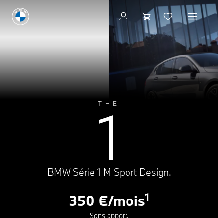
Configuration & Prix
A
B
C
130 g CO₂/km
D
E
1
THE
F
G
BMW Série 1 M Sport Design.
1
350 €/mois
Sans apport.