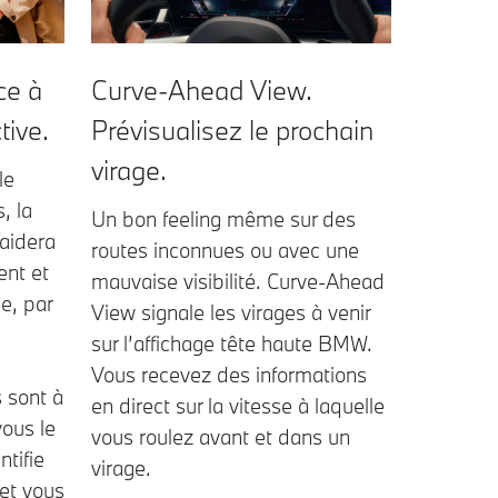
ce à
Curve-Ahead View.
tive.
Prévisualisez le prochain
virage.
le
, la
Un bon feeling même sur des
 aidera
routes inconnues ou avec une
ent et
mauvaise visibilité. Curve-Ahead
e, par
View signale les virages à venir
sur l’affichage tête haute BMW.
Vous recevez des informations
 sont à
en direct sur la vitesse à laquelle
vous le
vous roulez avant et dans un
tifie
virage.
 et vous