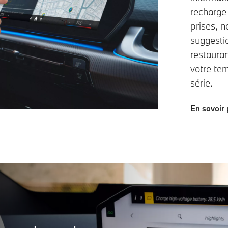
recharge 
prises, 
suggesti
restauran
votre tem
série.
En savoir 