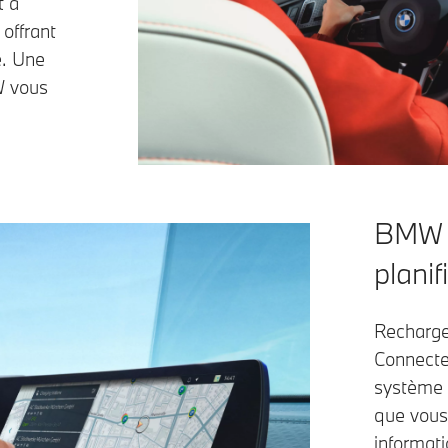
t à
offrant
e. Une
W vous
BMW C
planif
Rechargez
Connected
système p
que vous 
informati