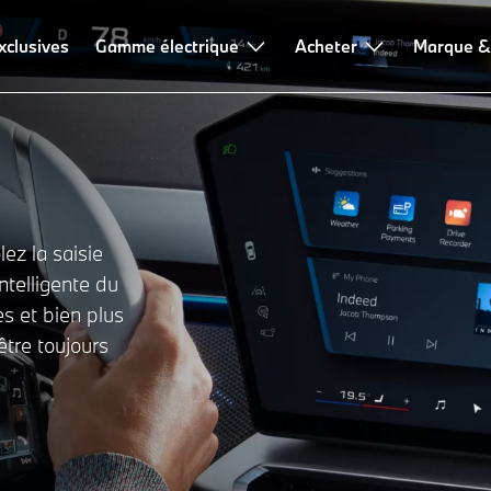
xclusives
Gamme électrique
Acheter
Marque &
ez la saisie
intelligente du
es et bien plus
tre toujours