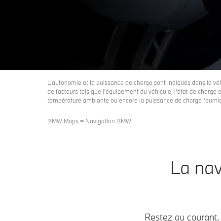
L’autonomie et la puissance de charge sont indiqués dans le vé
de facteurs tels que l’équipement du véhicule, l’état de charge et
température ambiante ou encore la puissance de charge fournie
BMW Maps = Navigation BMW.
La na
Restez au courant