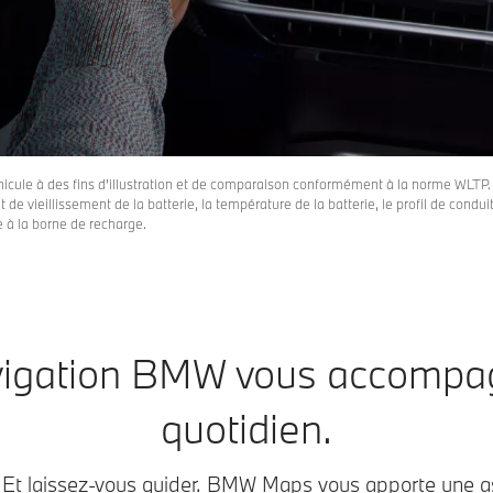
hicule à des fins d’illustration et de comparaison conformément à la norme WLTP.
 de vieillissement de la batterie, la température de la batterie, le profil de conduit
 à la borne de recharge.
vigation BMW vous accompa
quotidien.
. Et laissez-vous guider. BMW Maps vous apporte une a