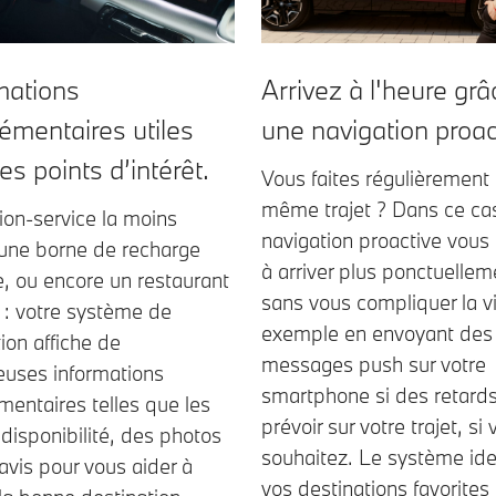
mations
Arrivez à l'heure grâ
émentaires utiles
une navigation proac
es points d’intérêt.
Vous faites régulièrement 
même trajet ? Dans ce cas
ion-service la moins
navigation proactive vous
 une borne de recharge
à arriver plus ponctuellem
e, ou encore un restaurant
sans vous compliquer la vi
 : votre système de
exemple en envoyant des
ion affiche de
messages push sur votre
uses informations
smartphone si des retards
entaires telles que les
prévoir sur votre trajet, si 
a disponibilité, des photos
souhaitez. Le système iden
avis pour vous aider à
vos destinations favorites