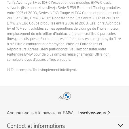
Tarifs Avantage 6+ et 10+ à l’exception des modèles BMW Classic
suivants (liste non exhaustive) : Série 5 E39 Berline et Touring produites
entre 1995 et 2003, Séries 6 E63 Coupé et E64 Cabriolet produites entre
2003 et 2010, BMW Z4 E85 Roadster produites entre 2002 et 2008 et
BMW Z4 E86 Coupé produites entre 2006 et 2008. Les Tarifs Avantage
6+ et 10+ sont valables sur les opérations de vidange de l’huile moteur,
remplacement du microfiltre d’habitacle (hors microfiltre à particules
fines), des disques et/ou plaquettes de frein, des essuie-glaces, du filtre
à air, filtre à carburant et embrayage, chez les Partenaires et
Réparateurs Agrées BMW participants. Veuillez consulter votre
Partenaire BMW pour de plus amples renseignements. Offre non
cumulable avec d’autres offres en cours.
[2]
Tout compris. Tout simplement intelligent.
Abonnez-vous à la newsletter BMW.
Inscrivez-vous
Contact et informations