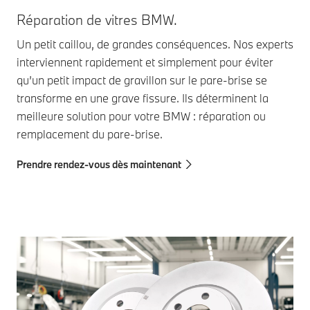
Ré
Réparation de vitres BMW.
Mê
Un petit caillou, de grandes conséquences. Nos experts
com
interviennent rapidement et simplement pour éviter
du 
qu’un petit impact de gravillon sur le pare-brise se
rép
transforme en une grave fissure. Ils déterminent la
pro
meilleure solution pour votre BMW : réparation ou
des
remplacement du pare-brise.
Pre
Prendre rendez-vous dès maintenant