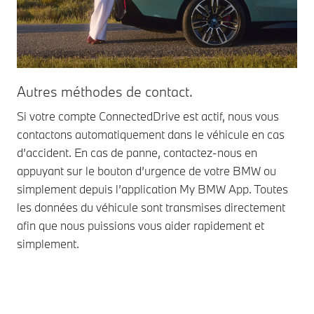
Autres méthodes de contact.
Un
Si votre compte ConnectedDrive est actif, nous vous
Si 
contactons automatiquement dans le véhicule en cas
dis
d’accident. En cas de panne, contactez-nous en
vou
appuyant sur le bouton d’urgence de votre BMW ou
d'a
simplement depuis l’application My BMW App. Toutes
nou
les données du véhicule sont transmises directement
l’h
afin que nous puissions vous aider rapidement et
simplement.