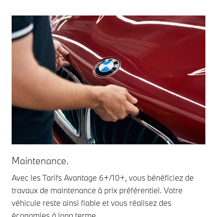
Maintenance.
Us
Avec les Tarifs Avantage 6+/10+, vous bénéficiez de
Mai
travaux de maintenance à prix préférentiel. Votre
un 
véhicule reste ainsi fiable et vous réalisez des
pou
économies à long terme.
av