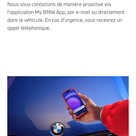
Nous vous contactons de manière proactive via
Nou
l’application My BMW App, par e-mail ou directement
dis
dans le véhicule. En cas d'urgence, vous recevrez un
tou
appel téléphonique.
rec
l'a
co