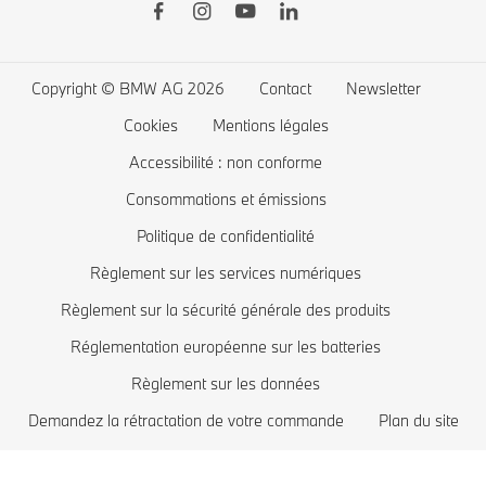
Garanties
Favoris
BMW Série 4
La recharge publique
Application Driver's Guide
Connected Drive store
BMW Série 3
La recharge à domicile
Copyright © BMW AG 2026
Contact
Newsletter
Mise à jour logiciel Remote Software Upgrade
Offres exclusives BMW
BMW Série 2
Coût des voitures électriques
Cookies
Mentions légales
Comparez les modèles BMW
BMW Série 1
BMW hybrides rechargeables
Accessibilité : non conforme
Boutique Lifestyle BMW
BMW Z
Consommations et émissions
Politique de confidentialité
Reprise de votre véhicule
BMW i
Règlement sur les services numériques
Réservez votre essai
BMW M
Règlement sur la sécurité générale des produits
Recommandation personnalisée de BMW
Réglementation européenne sur les batteries
Règlement sur les données
Demandez la rétractation de votre commande
Plan du site