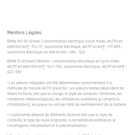
Mentions Légales.
BMW iX3 50 xDrive: Consommation électrique (cycle mixte, WLTP) en
kWh/100 km
¹
: 15,1–17 ; autonomie électrique, WLTP en km
²
: 717-805 ;
autonomie électrique en ville en km : 494 - 522
BMW i5 eDrive40 Berline : consommation électrique en cycle mixte
WLTP en kWh/100 km
¹
: 14,7–17,8 ; Autonomie électrique, WLTP en km
²
:
627–518
¹ Les valeurs indiquées ont été déterminées conformément à la
méthode de mesure WLTP prescrite. Les valeurs réelles dépendent de
divers facteurs, tels que la charge, le style de conduite, l’itinéraire, les
conditions météorologiques, les utilisateurs auxiliaires (y compris la
climatisation), les pneus ou encore l’état de vieillissement de la batterie.
² L’autonomie dépend de différents facteurs tels que le style de
conduite, le type de route emprunté, la température extérieure, le
chauffage/la climatisation et la préclimatisation.