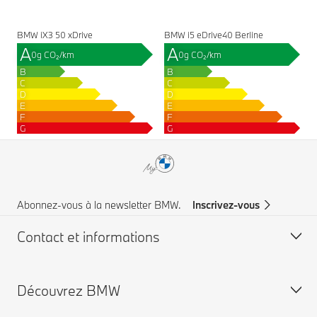
BMW iX3 50 xDrive
BMW i5 eDrive40 Berline
A
A
0g CO₂/km
0g CO₂/km
B
B
C
C
D
D
E
E
F
F
G
G
Abonnez-vous à la newsletter BMW.
Inscrivez-vous
Contact et informations
Découvrez BMW
Service à la clientèle
FAQ