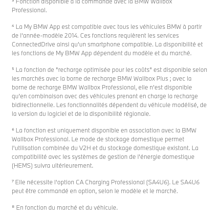
³ Fonction disponible à la commande avec la BMW Wallbox
Professional.
⁴ La My BMW App est compatible avec tous les véhicules BMW à partir
de l’année-modèle 2014. Ces fonctions requièrent les services
ConnectedDrive ainsi qu’un smartphone compatible. La disponibilité et
les fonctions de My BMW App dépendent du modèle et du marché.
⁵ La fonction de "recharge optimisée pour les coûts" est disponible selon
les marchés avec la borne de recharge BMW Wallbox Plus ; avec la
borne de recharge BMW Wallbox Professional, elle n’est disponible
qu’en combinaison avec des véhicules prenant en charge la recharge
bidirectionnelle. Les fonctionnalités dépendent du véhicule modélisé, de
la version du logiciel et de la disponibilité régionale.
⁶ La fonction est uniquement disponible en association avec la BMW
Wallbox Professional. Le mode de stockage domestique permet
l'utilisation combinée du V2H et du stockage domestique existant. La
compatibilité avec les systèmes de gestion de l'énergie domestique
(HEMS) suivra ultérieurement.
⁷ Elle nécessite l’option CA Charging Professional (SA4U6). Le SA4U6
peut être commandé en option, selon le modèle et le marché.
⁸ En fonction du marché et du véhicule.