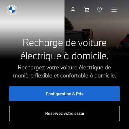
Recharge publique
A
0g CO₂/km
Recharge de voiture
B
C
électrique à domicile.
D
E
F
Rechargez votre voiture électrique de
G
manière flexible et confortable à domicile.
Configuration & Prix
Réservez votre essai