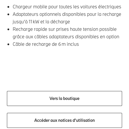
d'électricité
Chargeur mobile pour toutes les voitures électriques
domestique. Il est
Adaptateurs optionnels disponibles pour la recharge
également possible
de contrôler à
jusqu’à 11 kW et la décharge
distance la
Recharge rapide sur prises haute tension possible
recharge de votre
grâce aux câbles adaptateurs disponibles en option
véhicule afin de
Câble de recharge de 6 m inclus
profiter des
moments les plus
avantageux
financièrement, en
plus de tarif adapté
auprès d'un
fournisseur
d'électricité
compatible
.
Vers la boutique
Accéder aux notices d'utilisation