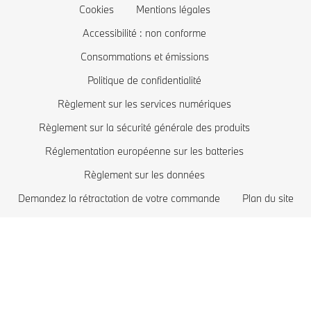
Mise à jour logiciel Remote Software Upgrade
Offres exclusives BMW
BMW Série 2
Coût des voitures électriques
Cookies
Mentions légales
Comparez les modèles BMW
BMW Série 1
BMW hybrides rechargeables
Accessibilité : non conforme
Boutique Lifestyle BMW
BMW Z
Consommations et émissions
Politique de confidentialité
Reprise de votre véhicule
BMW i
Règlement sur les services numériques
Réservez votre essai
BMW M
Règlement sur la sécurité générale des produits
Recommandation personnalisée de BMW
Réglementation européenne sur les batteries
Règlement sur les données
Demandez la rétractation de votre commande
Plan du site