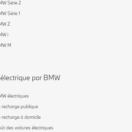
W Série 2
W Série 1
MW Z
MW i
MW M
’électrique par BMW
W électriques
 recharge publique
 recharge à domicile
ût des voitures électriques