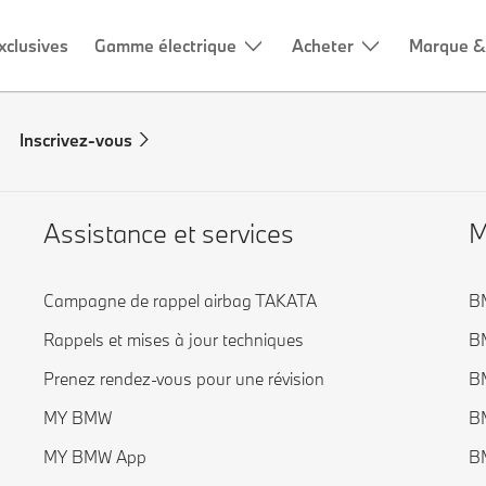
xclusives
Gamme électrique
Acheter
Marque &
Inscrivez-vous
Assistance et services
M
Campagne de rappel airbag TAKATA
B
Rappels et mises à jour techniques
BM
Prenez rendez-vous pour une révision
BM
MY BMW
BM
MY BMW App
BM