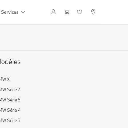
 Services
odèles
MW X
W Série 7
W Série 5
W Série 4
W Série 3