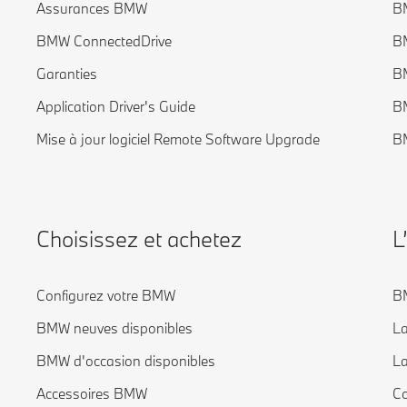
Assurances BMW
BM
BMW ConnectedDrive
BM
Garanties
B
Application Driver's Guide
B
Mise à jour logiciel Remote Software Upgrade
B
Choisissez et achetez
L
Configurez votre BMW
BM
BMW neuves disponibles
La
BMW d'occasion disponibles
La
Accessoires BMW
Co