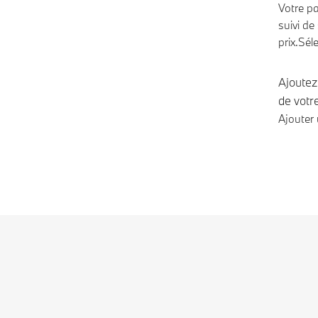
Votre pa
suivi de
prix.
Sél
Ajoutez
de vot
Ajouter 
Not