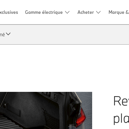
nné
Re
pl