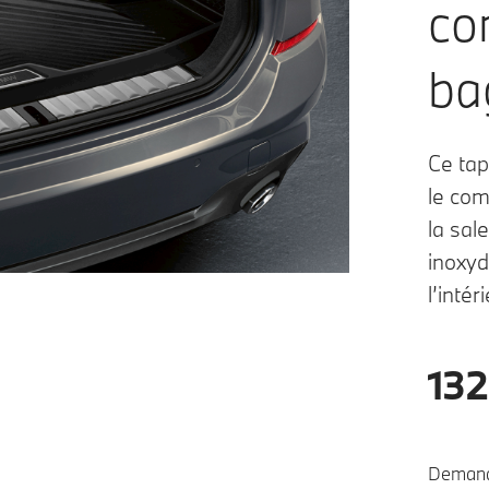
co
ba
Ce tap
le com
la sal
inoxyd
l’intéri
132
Demande