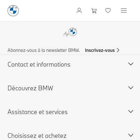
Abonnez-vous à la newsletter BMW.
Inscrivez-vous
Contact et informations
Découvrez BMW
Service à la clientèle
FAQ
Assistance et services
Trouvez votre partenaire BMW
Comité Exécutif
Aide & Contact
Engagements RSE
Choisissez et achetez
Demandez une offre
Certification ISO 9001
Campagne de rappel airbag TAKATA