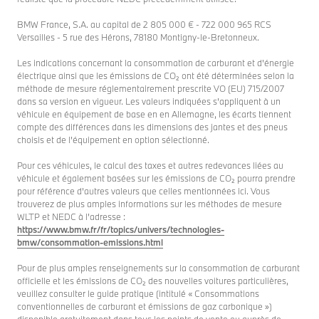
BMW France, S.A. au capital de 2 805 000 € - 722 000 965 RCS
Versailles - 5 rue des Hérons, 78180 Montigny-le-Bretonneux.
Les indications concernant la consommation de carburant et d'énergie
électrique ainsi que les émissions de CO₂ ont été déterminées selon la
méthode de mesure réglementairement prescrite VO (EU) 715/2007
dans sa version en vigueur. Les valeurs indiquées s'appliquent à un
véhicule en équipement de base en en Allemagne, les écarts tiennent
compte des différences dans les dimensions des jantes et des pneus
choisis et de l’équipement en option sélectionné.
Pour ces véhicules, le calcul des taxes et autres redevances liées au
véhicule et également basées sur les émissions de CO₂ pourra prendre
pour référence d'autres valeurs que celles mentionnées ici. Vous
trouverez de plus amples informations sur les méthodes de mesure
WLTP et NEDC à l’adresse :
https://www.bmw.fr/fr/topics/univers/technologies-
bmw/consommation-emissions.html
Pour de plus amples renseignements sur la consommation de carburant
officielle et les émissions de CO₂ des nouvelles voitures particulières,
veuillez consulter le guide pratique (intitulé « Consommations
conventionnelles de carburant et émissions de gaz carbonique »)