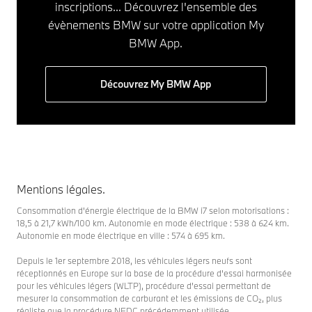
inscriptions... Découvrez l'ensemble des
évènements BMW sur votre application My
BMW App.
Découvrez My BMW App
Mentions légales.
Consommation d'énergie électrique de la BMW i7 selon motorisations :
18,5 à 21,7 kWh/100 km. Autonomie en mode électrique : 538 à 624 km.
Autonomie en mode électrique en ville : 574 à 695 km.
Depuis le 1er septembre 2018, les véhicules légers neufs sont
réceptionnés en Europe sur la base de la procédure d'essai harmonisée
pour les véhicules légers (WLTP), procédure d'essai permettant de
mesurer la consommation de carburant et les émissions de CO₂, plus
réaliste que la procédure NEDC précédemment utilisée.