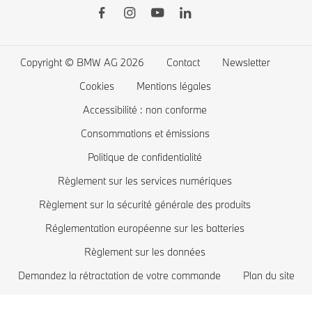
BMW ConnectedDrive
BMW Financial Services
BMW Série 5
BMW électriques
Garanties
Favoris
BMW Série 4
La recharge publique
Application Driver's Guide
Connected Drive store
BMW Série 3
La recharge à domicile
Copyright © BMW AG 2026
Contact
Newsletter
Mise à jour logiciel Remote Software Upgrade
Offres exclusives BMW
BMW Série 2
Coût des voitures électriques
Cookies
Mentions légales
Comparez les modèles BMW
BMW Série 1
BMW hybrides rechargeables
Accessibilité : non conforme
Boutique Lifestyle BMW
BMW Z
Consommations et émissions
Politique de confidentialité
Reprise de votre véhicule
BMW i
Règlement sur les services numériques
Réservez votre essai
BMW M
Règlement sur la sécurité générale des produits
Recommandation personnalisée de BMW
Réglementation européenne sur les batteries
Règlement sur les données
Demandez la rétractation de votre commande
Plan du site