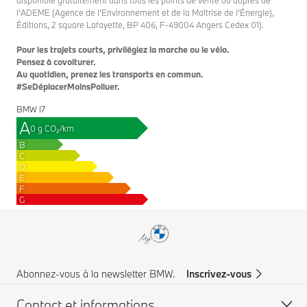
disponible gratuitement dans tous les points de vente ou auprès de
l’ADEME (Agence de l’Environnement et de la Maîtrise de l’Énergie),
Éditions, 2 square Lafayette, BP 406, F-49004 Angers Cedex 01).
Pour les trajets courts, privilégiez la marche ou le vélo.
Pensez à covoiturer.
Au quotidien, prenez les transports en commun.
#SeDéplacerMoinsPolluer.
BMW i7
A
0 g CO₂/km
B
C
D
E
F
G
Abonnez-vous à la newsletter BMW.
Inscrivez-vous
Contact et informations