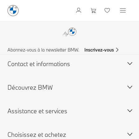
Abonnez-vous à la newsletter BMW.
Inscrivez-vous
Contact et informations
Découvrez BMW
Service à la clientèle
FAQ
Assistance et services
Trouvez votre partenaire BMW
Comité Exécutif
Aide & Contact
Engagements RSE
Choisissez et achetez
Demandez une offre
Certification ISO 9001
Campagne de rappel airbag TAKATA