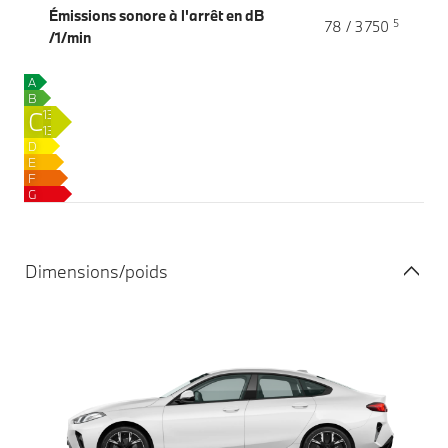
Émissions sonore à l'arrêt en dB
5
78 / 3 750
/1/min
A
B
C
133–
137
D
g
E
CO₂/km
F
G
Dimensions/poids