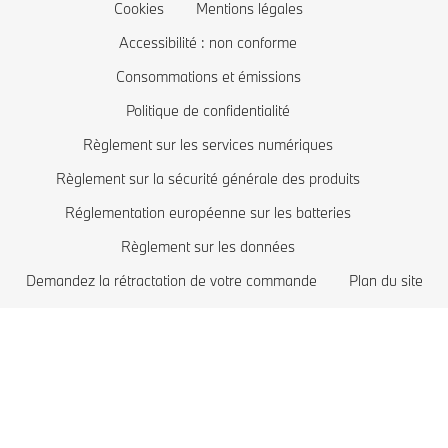
Mise à jour logiciel Remote Software Upgrade
Offres exclusives BMW
BMW Série 2
Coût des voitures électriques
Cookies
Mentions légales
Comparez les modèles BMW
BMW Série 1
BMW hybrides rechargeables
Accessibilité : non conforme
Boutique Lifestyle BMW
BMW Z
Consommations et émissions
Politique de confidentialité
Reprise de votre véhicule
BMW i
Règlement sur les services numériques
Réservez votre essai
BMW M
Règlement sur la sécurité générale des produits
Recommandation personnalisée de BMW
Réglementation européenne sur les batteries
Règlement sur les données
Demandez la rétractation de votre commande
Plan du site