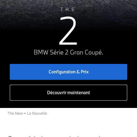
A
2
B
THE
C
126g CO₂/km
D
E
F
G
BMW Série 2 Gran Coupé.
Configuration & Prix
Découvrir maintenant
The New = La Nouvelle