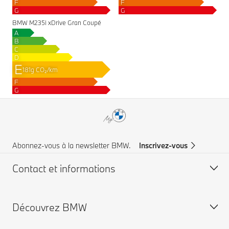
F
F
G
G
BMW M235i xDrive Gran Coupé
A
B
C
D
E
181g CO₂/km
F
G
Abonnez-vous à la newsletter BMW.
Inscrivez-vous
Contact et informations
Découvrez BMW
Service à la clientèle
FAQ