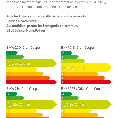
conditions météorologiques, la consommation électrique auxiliaire (y
compris la climatisation), les pneus, l'état de la batterie.
Pour les trajets courts, privilégiez la marche ou le vélo.
Pensez à covoiturer.
Au quotidien, prenez les transports en commun.
#SeDéplacerMoinsPolluer
BMW 220i Gran Coupe
BMW 218i Gran Coupé
A
A
B
B
C
C
126g CO₂/km
D
142g CO₂/km
D
E
E
F
F
G
G
BMW 216i Gran Coupé
BMW 223 xDrive Gran Coupé
A
A
B
B
C
C
139g CO₂/km
138g CO₂/km
D
D
E
E