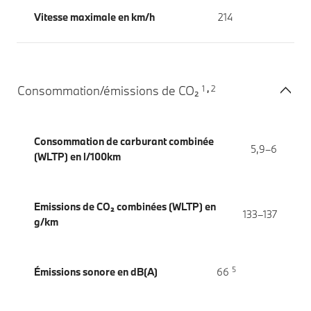
Vitesse maximale en km/h
214
1
2
Consommation/émissions de CO₂
,
Consommation de carburant combinée
5,9–6
(WLTP) en l/100km
Emissions de CO₂ combinées (WLTP) en
133–137
g/km
5
Émissions sonore en dB(A)
66