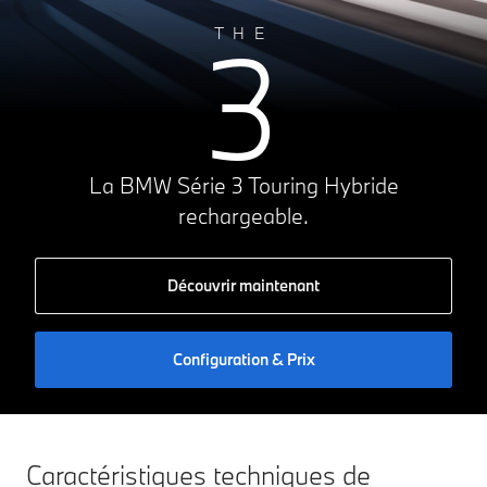
A
71g CO₂/km
3
THE
B
C
D
E
F
G
La BMW Série 3 Touring Hybride
rechargeable.
Découvrir maintenant
Configuration & Prix
Caractéristiques techniques de