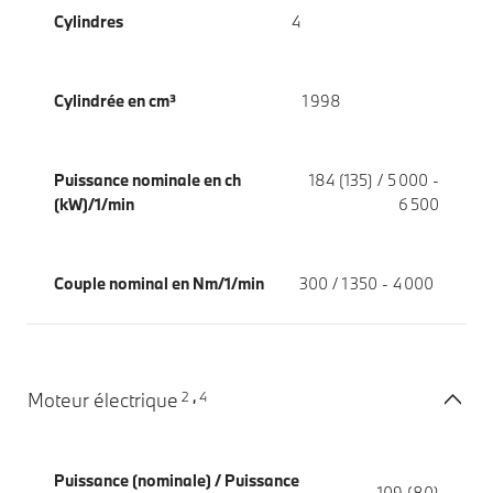
Cylindres
4
Cylindrée en cm³
1 998
Puissance nominale en ch
184 (135) / 5 000 -
(kW)/1/min
6 500
Couple nominal en Nm/1/min
300 / 1 350 - 4 000
2
4
Moteur électrique
,
Puissance (nominale) / Puissance
109 (80)