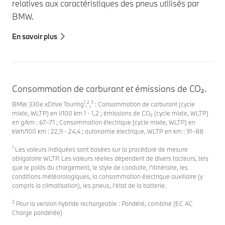
relatives aux caractéristiques des pneus utilisés par
BMW.
En savoir plus
Consommation de carburant et émissions de CO₂.
1
2
3
BMW 330e xDrive Touring
,
,
: Consommation de carburant (cycle
mixte, WLTP) en l/100 km 1 - 1,2 ; émissions de CO₂ (cycle mixte, WLTP)
en g/km : 67–71 ; Consommation électrique (cycle mixte, WLTP) en
kWh/100 km : 22,9 - 24,4 ; autonomie électrique, WLTP en km : 91–88
1
Les valeurs indiquées sont basées sur la procédure de mesure
obligatoire WLTP. Les valeurs réelles dépendent de divers facteurs, tels
que le poids du chargement, le style de conduite, l'itinéraire, les
conditions météorologiques, la consommation électrique auxiliaire (y
compris la climatisation), les pneus, l'état de la batterie.
2
Pour la version hybride rechargeable : Pondéré, combiné (EC AC
Charge pondérée)