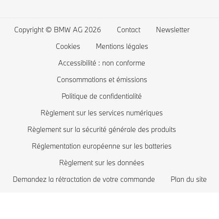
Garanties
Favoris
BMW Série 4
La recharge publique
Application Driver's Guide
Connected Drive store
BMW Série 3
La recharge à domicile
Copyright © BMW AG 2026
Contact
Newsletter
Mise à jour logiciel Remote Software Upgrade
Offres exclusives BMW
BMW Série 2
Coût des voitures électriques
Cookies
Mentions légales
Comparez les modèles BMW
BMW Série 1
BMW hybrides rechargeables
Accessibilité : non conforme
Boutique Lifestyle BMW
BMW Z
Consommations et émissions
Politique de confidentialité
Reprise de votre véhicule
BMW i
Règlement sur les services numériques
Réservez votre essai
BMW M
Règlement sur la sécurité générale des produits
Recommandation personnalisée de BMW
Réglementation européenne sur les batteries
Règlement sur les données
Demandez la rétractation de votre commande
Plan du site