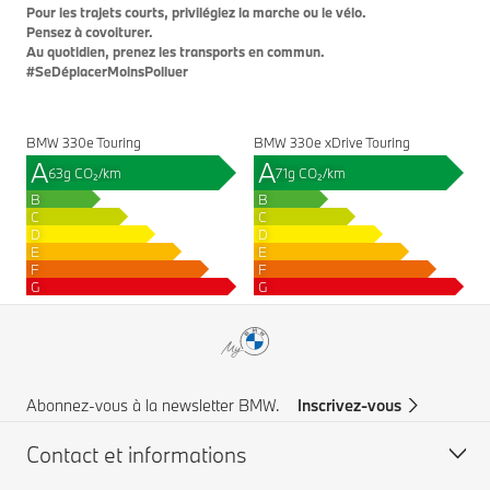
Pour les trajets courts, privilégiez la marche ou le vélo.
Pensez à covoiturer.
Au quotidien, prenez les transports en commun.
#SeDéplacerMoinsPolluer
BMW 330e Touring
BMW 330e xDrive Touring
A
A
63g CO₂/km
71g CO₂/km
B
B
C
C
D
D
E
E
F
F
G
G
Abonnez-vous à la newsletter BMW.
Inscrivez-vous
Contact et informations