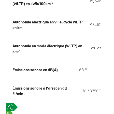
15,7–16
6
(WLTP) en kWh/100km
Autonomie électrique en ville, cycle WLTP
96–101
en km
Autonomie en mode électrique (WLTP) en
97–93
7
km
11
Émissions sonore en dB(A)
68
Émissions sonore à l'arrêt en dB
11
76 / 3 750
/1/min
A
57–
63
B
g