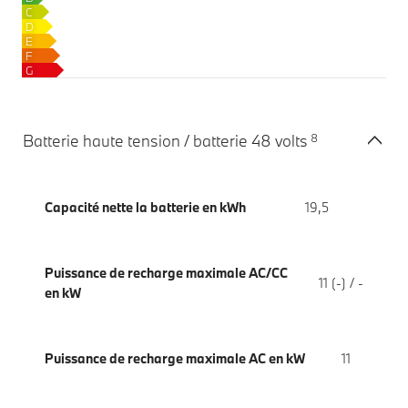
C
CO₂/km
D
E
F
G
8
Batterie haute tension / batterie 48 volts
Capacité nette la batterie en kWh
19,5
Puissance de recharge maximale AC/CC
11 (-) / -
en kW
Puissance de recharge maximale AC en kW
11