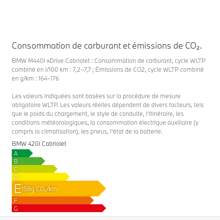
Consommation de carburant et émissions de CO₂.
BMW M440i xDrive Cabriolet : Consommation de carburant, cycle WLTP
combiné en l/100 km : 7,2–7,7 ; Émissions de CO2, cycle WLTP combiné
en g/km : 164–176
Les valeurs indiquées sont basées sur la procédure de mesure
obligatoire WLTP. Les valeurs réelles dépendent de divers facteurs, tels
que le poids du chargement, le style de conduite, l'itinéraire, les
conditions météorologiques, la consommation électrique auxiliaire (y
compris la climatisation), les pneus, l'état de la batterie.
BMW 420i Cabriolet
A
B
C
D
E
158g CO₂/km
F
G