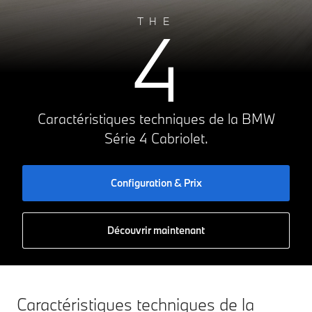
A
4
B
THE
C
D
E
158g CO₂/km
F
G
Caractéristiques techniques de la BMW
Série 4 Cabriolet.
Configuration & Prix
Découvrir maintenant
Caractéristiques techniques de la