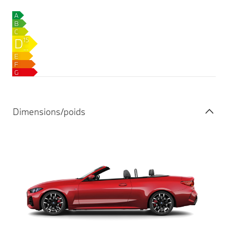
A
B
C
D
152–
158
E
g
F
CO₂/km
G
Dimensions/poids