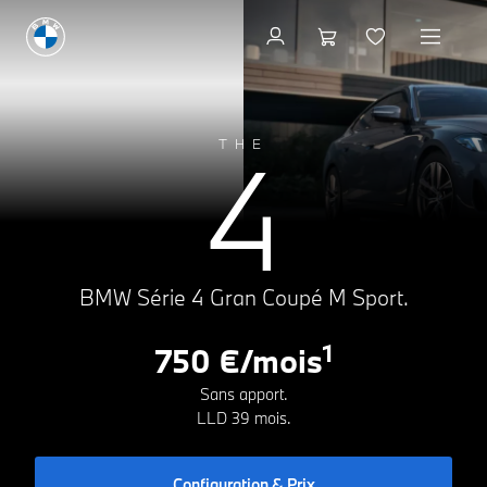
Configuration & Prix
A
4
THE
B
C
D
159g CO₂/km
E
F
G
BMW Série 4 Gran Coupé M Sport.
1
750 €/mois
Sans apport.
LLD 39 mois.
Configuration & Prix