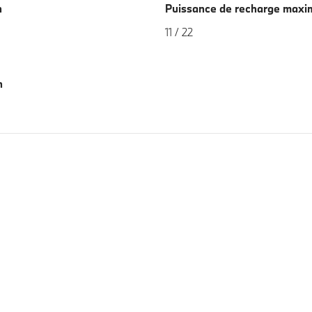
h
Puissance de recharge maxi
11 / 22
h