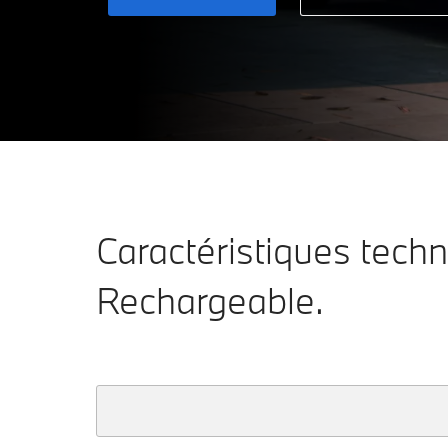
A
64g CO₂/km
B
C
D
E
F
G
Caractéristiques tech
Rechargeable.