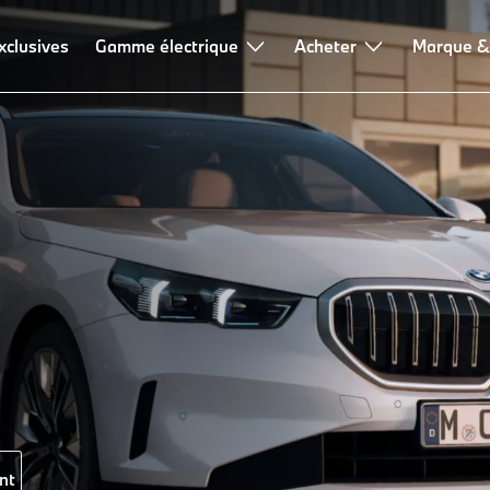
xclusives
Gamme électrique
Acheter
Marque &
nt