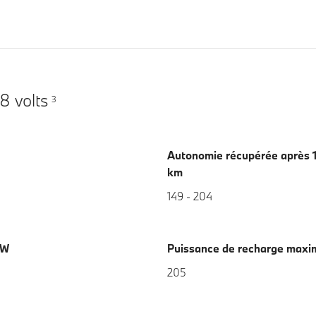
8 volts
3
Autonomie récupérée après 1
km
149 - 204
kW
Puissance de recharge maxi
205