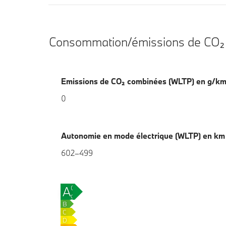
Consommation/émissions de CO₂
Emissions de CO₂ combinées (WLTP) en g/k
0
Autonomie en mode électrique (WLTP) en k
602–499
A
0
g
B
CO₂/km
C
D