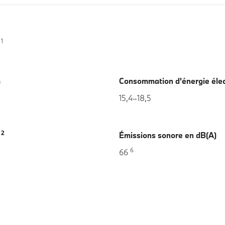
1
m
Consommation d'énergie éle
15,4–18,5
2
m
Émissions sonore en dB(A)
6
66