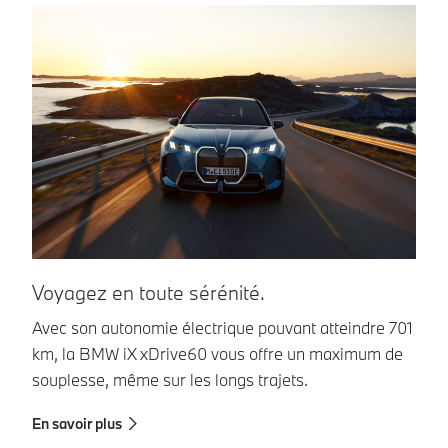
Voyagez en toute sérénité.
R
Avec son autonomie électrique pouvant atteindre 701
La
km, la BMW iX xDrive60 vous offre un maximum de
pu
souplesse, même sur les longs trajets.
he
En savoir plus
En