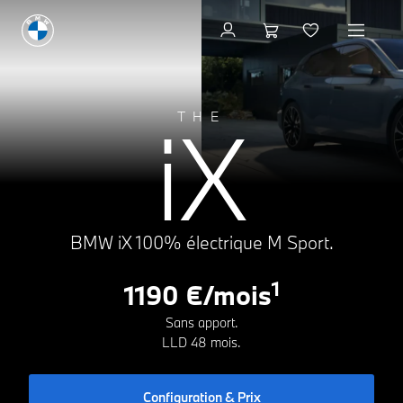
Configuration & Prix
A
iX
THE
0g CO₂/km
B
C
D
E
F
G
BMW iX 100% électrique M Sport.
1
1190 €/mois
Sans apport.
LLD 48 mois.
Configuration & Prix