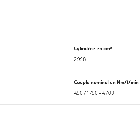
Cylindrée en cm³
2 998
Couple nominal en Nm/1/min
450 / 1 750 - 4 700