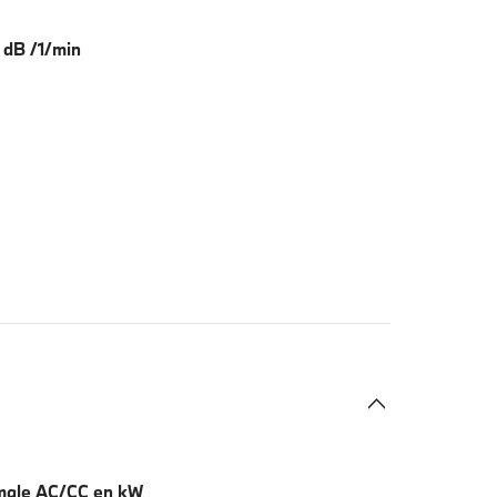
n dB /1/min
male AC/CC en kW