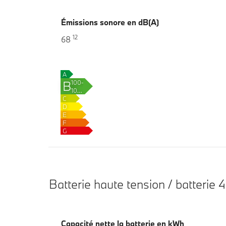
Émissions sonore en dB(A)
12
68
A
B
100–
106
C
g
D
CO₂/km
E
F
G
Batterie haute tension / batterie 4
Capacité nette la batterie en kWh