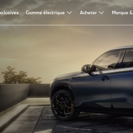
xclusives
Gamme électrique
Acheter
Marque &
dèles
es