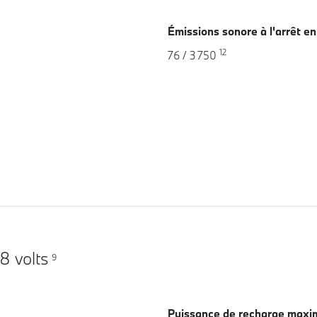
Émissions sonore à l'arrêt e
12
76 / 3 750
8 volts
9
Puissance de recharge maxi