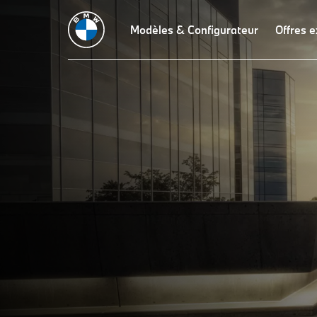
Modèles & Configurateur
Offres e
XM
Les nouveaux mo
THE NEW
BMW XM : Caractéristiqu
techniques.