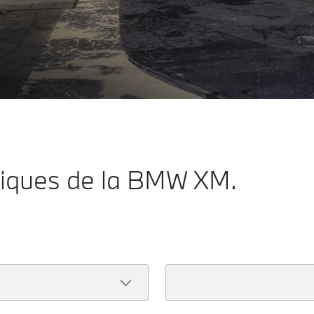
A
B
C
121 g CO₂/km
D
E
F
G
hniques de la BMW XM.