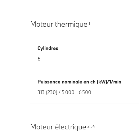
Moteur thermique
1
Cylindres
6
Puissance nominale en ch (kW)/1/min
313 (230) / 5 000 - 6 500
Moteur électrique
2
4
,