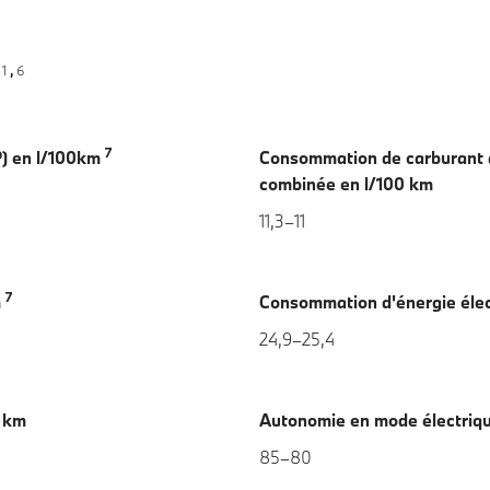
1
6
,
7
) en l/100km
Consommation de carburant 
combinée en l/100 km
11,3–11
7
m
Consommation d'énergie éle
24,9–25,4
n km
Autonomie en mode électriq
85–80