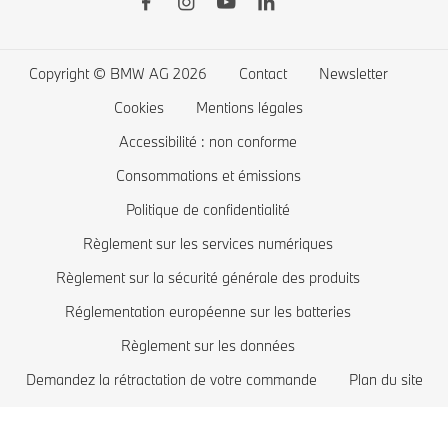
Garanties
Favoris
BMW Série 4
La recharge publique
Application Driver's Guide
Connected Drive store
BMW Série 3
La recharge à domicile
Copyright © BMW AG 2026
Contact
Newsletter
Mise à jour logiciel Remote Software Upgrade
Offres exclusives BMW
BMW Série 2
Coût des voitures électriques
Cookies
Mentions légales
Comparez les modèles BMW
BMW Série 1
BMW hybrides rechargeables
Accessibilité : non conforme
Boutique Lifestyle BMW
BMW Z
Consommations et émissions
Politique de confidentialité
Reprise de votre véhicule
BMW i
Règlement sur les services numériques
Réservez votre essai
BMW M
Règlement sur la sécurité générale des produits
Recommandation personnalisée de BMW
Réglementation européenne sur les batteries
Règlement sur les données
Demandez la rétractation de votre commande
Plan du site