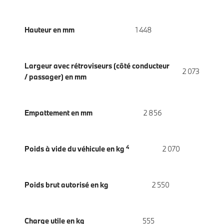
Hauteur en mm
1 448
Largeur avec rétroviseurs (côté conducteur
2 073
/ passager) en mm
Empattement en mm
2 856
4
Poids à vide du véhicule en kg
2 070
Poids brut autorisé en kg
2 550
Charge utile en kg
555