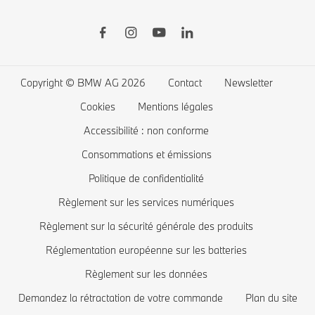
BMW ConnectedDrive
BMW Financial Services
BMW Série 5
BMW électriques
Garanties
Favoris
BMW Série 4
La recharge publique
Application Driver's Guide
Connected Drive store
BMW Série 3
La recharge à domicile
Copyright © BMW AG 2026
Contact
Newsletter
Mise à jour logiciel Remote Software Upgrade
Offres exclusives BMW
BMW Série 2
Coût des voitures électriques
Cookies
Mentions légales
Comparez les modèles BMW
BMW Série 1
BMW hybrides rechargeables
Accessibilité : non conforme
Boutique Lifestyle BMW
BMW Z
Consommations et émissions
Politique de confidentialité
Reprise de votre véhicule
BMW i
Règlement sur les services numériques
Réservez votre essai
BMW M
Règlement sur la sécurité générale des produits
Recommandation personnalisée de BMW
Réglementation européenne sur les batteries
Règlement sur les données
Demandez la rétractation de votre commande
Plan du site