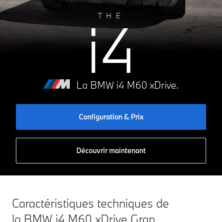
A
0g CO₂/km
i4
THE
B
C
D
E
F
G
La BMW i4 M60 xDrive.
Configuration & Prix
Découvrir maintenant
Caractéristiques techniques de
la BMW i4 M60 xDrive Gran