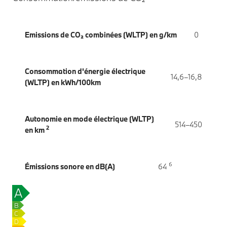
Emissions de CO₂ combinées (WLTP) en g/km
0
Consommation d'énergie électrique
14,6–16,8
(WLTP) en kWh/100km
Autonomie en mode électrique (WLTP)
514–450
2
en km
6
Émissions sonore en dB(A)
64
A
0
g
B
CO₂/km
C
D