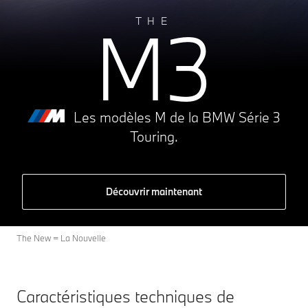
A
M3
B
THE
C
D
E
F
235 g CO₂/km
G
Les modèles M de la BMW Série 3
Touring.
Découvrir maintenant
The New = La Nouvelle
Caractéristiques techniques de