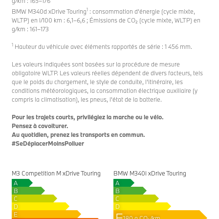
g/km : 165–176
1
BMW M340d xDrive Touring
: consommation d'énergie (cycle mixte,
WLTP) en l/100 km : 6,1–6,6 ; Émissions de CO₂ (cycle mixte, WLTP) en
g/km : 161–173
1
Hauteur du véhicule avec éléments rapportés de série : 1 456 mm.
Les valeurs indiquées sont basées sur la procédure de mesure
obligatoire WLTP. Les valeurs réelles dépendent de divers facteurs, tels
que le poids du chargement, le style de conduite, l'itinéraire, les
conditions météorologiques, la consommation électrique auxiliaire (y
compris la climatisation), les pneus, l'état de la batterie.
Pour les trajets courts, privilégiez la marche ou le vélo.
Pensez à covoiturer.
Au quotidien, prenez les transports en commun.
#SeDéplacerMoinsPolluer
M3 Competition M xDrive Touring
BMW M340i xDrive Touring
A
A
B
B
C
C
D
D
E
E
180 g CO₂/km