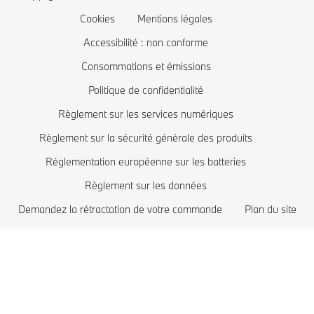
Mise à jour logiciel Remote Software Upgrade
Offres exclusives BMW
BMW Série 2
Coût des voitures électriques
Cookies
Mentions légales
Comparez les modèles BMW
BMW Série 1
BMW hybrides rechargeables
Accessibilité : non conforme
Boutique Lifestyle BMW
BMW Z
Consommations et émissions
Politique de confidentialité
Reprise de votre véhicule
BMW i
Règlement sur les services numériques
Réservez votre essai
BMW M
Règlement sur la sécurité générale des produits
Recommandation personnalisée de BMW
Réglementation européenne sur les batteries
Règlement sur les données
Demandez la rétractation de votre commande
Plan du site