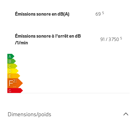
5
Émissions sonore en dB(A)
69
Émissions sonore à l'arrêt en dB
5
91 / 3 750
/1/min
A
B
C
D
E
F
239–
242
G
g
CO₂/km
Dimensions/poids