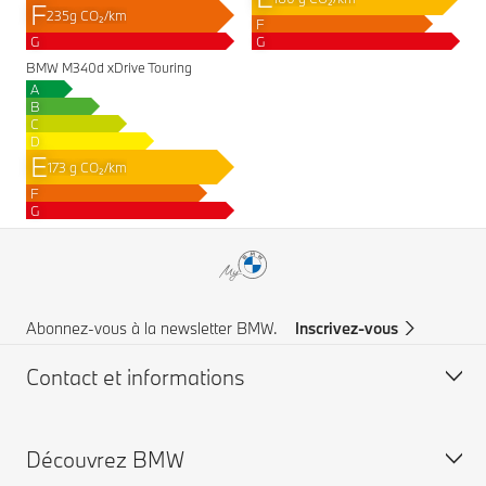
F
235g CO₂/km
F
G
G
BMW M340d xDrive Touring
A
B
C
D
E
173 g CO₂/km
F
G
Abonnez-vous à la newsletter BMW.
Inscrivez-vous
Contact et informations
Découvrez BMW
Service à la clientèle