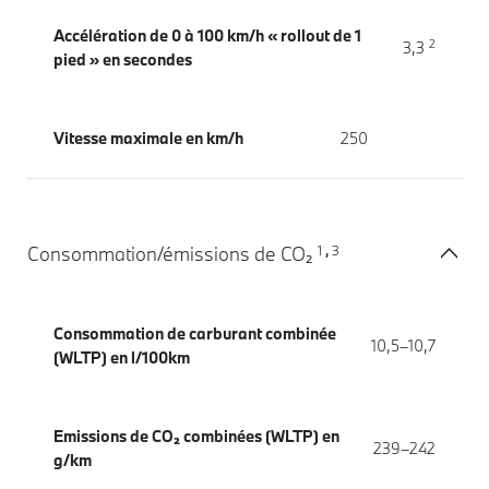
Accélération de 0 à 100 km/h « rollout de 1
2
3,3
pied » en secondes
Vitesse maximale en km/h
250
1
3
Consommation/émissions de CO₂
,
Consommation de carburant combinée
10,5–10,7
(WLTP) en l/100km
Emissions de CO₂ combinées (WLTP) en
239–242
g/km