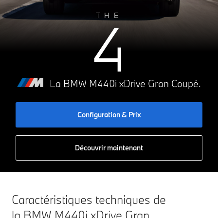
A
4
B
THE
C
D
E
199g CO₂/km
F
G
La BMW M440i xDrive Gran Coupé.
Configuration & Prix
Découvrir maintenant
Caractéristiques techniques de
la BMW M440i xDrive Gran