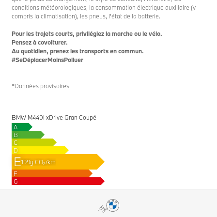
conditions météorologiques, la consommation électrique auxiliaire (y
compris la climatisation), les pneus, l'état de la batterie.
Pour les trajets courts, privilégiez la marche ou le vélo.
Pensez à covoiturer.
Au quotidien, prenez les transports en commun.
#SeDéplacerMoinsPolluer
*Données provisoires
BMW M440i xDrive Gran Coupé
A
B
C
D
E
199g CO₂/km
F
G