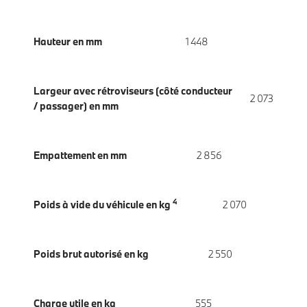
Hauteur en mm
1 448
Largeur avec rétroviseurs (côté conducteur
2 073
/ passager) en mm
Empattement en mm
2 856
4
Poids à vide du véhicule en kg
2 070
Poids brut autorisé en kg
2 550
Charge utile en kg
555