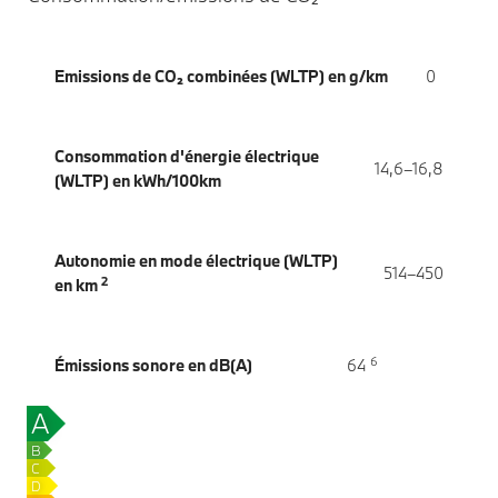
Emissions de CO₂ combinées (WLTP) en g/km
0
Consommation d'énergie électrique
14,6–16,8
(WLTP) en kWh/100km
Autonomie en mode électrique (WLTP)
514–450
2
en km
6
Émissions sonore en dB(A)
64
A
0
g
B
CO₂/km
C
D