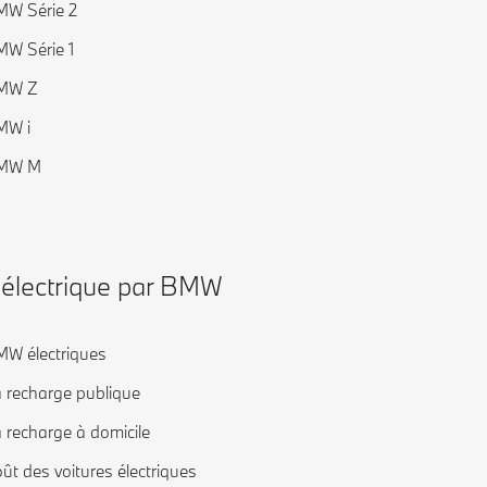
W Série 2
W Série 1
MW Z
MW i
MW M
’électrique par BMW
W électriques
 recharge publique
 recharge à domicile
ût des voitures électriques