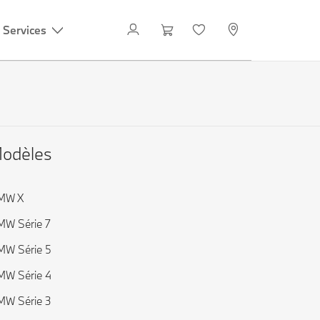
 Services
odèles
MW X
W Série 7
W Série 5
W Série 4
W Série 3