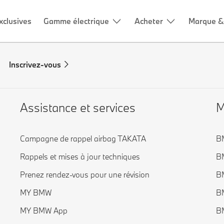
xclusives
Gamme électrique
Acheter
Marque &
Inscrivez-vous
Assistance et services
M
Campagne de rappel airbag TAKATA
B
Rappels et mises à jour techniques
BM
Prenez rendez-vous pour une révision
BM
MY BMW
BM
MY BMW App
BM