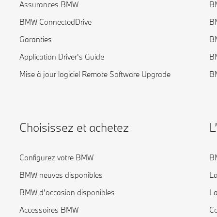
Assurances BMW
BM
BMW ConnectedDrive
BM
Garanties
B
Application Driver's Guide
B
Mise à jour logiciel Remote Software Upgrade
B
Choisissez et achetez
L
Configurez votre BMW
BM
BMW neuves disponibles
La
BMW d'occasion disponibles
La
Accessoires BMW
Co