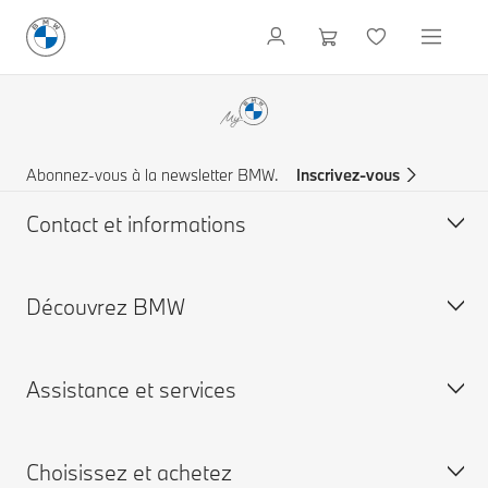
Abonnez-vous à la newsletter BMW.
Inscrivez-vous
Contact et informations
Découvrez BMW
Service à la clientèle
FAQ
Assistance et services
Trouvez votre partenaire BMW
Comité Exécutif
Aide & Contact
Engagements RSE
Choisissez et achetez
Demandez une offre
Certification ISO 9001
Campagne de rappel airbag TAKATA