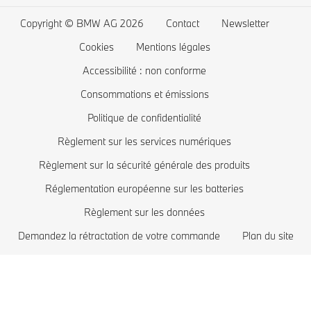
Application Driver's Guide
Connected Drive store
BMW Série 3
La recharge à domicile
Copyright © BMW AG 2026
Contact
Newsletter
Mise à jour logiciel Remote Software Upgrade
Offres exclusives BMW
BMW Série 2
Coût des voitures électriques
Cookies
Mentions légales
Comparez les modèles BMW
BMW Série 1
BMW hybrides rechargeables
Accessibilité : non conforme
Boutique Lifestyle BMW
BMW Z
Consommations et émissions
Politique de confidentialité
Reprise de votre véhicule
BMW i
Règlement sur les services numériques
Réservez votre essai
BMW M
Règlement sur la sécurité générale des produits
Recommandation personnalisée de BMW
Réglementation européenne sur les batteries
Règlement sur les données
Demandez la rétractation de votre commande
Plan du site