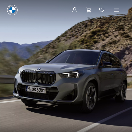
A
B
C
D
E
178 g CO₂/km
F
G