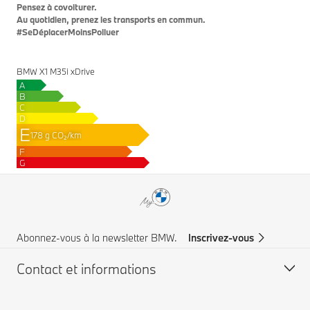
Pensez à covoiturer.
Au quotidien, prenez les transports en commun.
#SeDéplacerMoinsPolluer
BMW X1 M35i xDrive
A
B
C
D
E
178 g CO₂/km
F
G
Abonnez-vous à la newsletter BMW.
Inscrivez-vous
Contact et informations