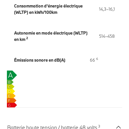
Consommation d'énergie électrique
14,3–16,1
(WLTP) en kWh/100km
Autonomie en mode électrique (WLTP)
514–458
2
en km
6
Émissions sonore en dB(A)
66
A
0
g
B
CO₂/km
C
D
E
F
G
3
Batterie haute tension / batterie 48 volts