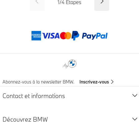
SID_CD_FP_COMMON_PREVI
Suivant
1
/
4
Étapes
Modes de paieme