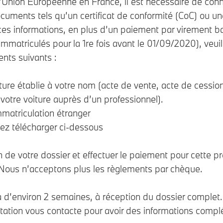
 l’Union Européenne en France, il est nécessaire de con
ocuments tels qu’un certificat de conformité (CoC) ou une
 ces informations, en plus d’un paiement par virement
mmatriculés pour la 1re fois avant le 01/09/2020), veui
ents suivants :
ture établie à votre nom (acte de vente, acte de cessio
otre voiture auprès d’un professionnel).
mmatriculation étranger
ez télécharger ci-dessous
 de votre dossier et effectuer le paiement pour cette p
 Nous n’acceptons plus les règlements par chèque.
 d’environ 2 semaines, à réception du dossier complet. L
rtation vous contacte pour avoir des informations comp