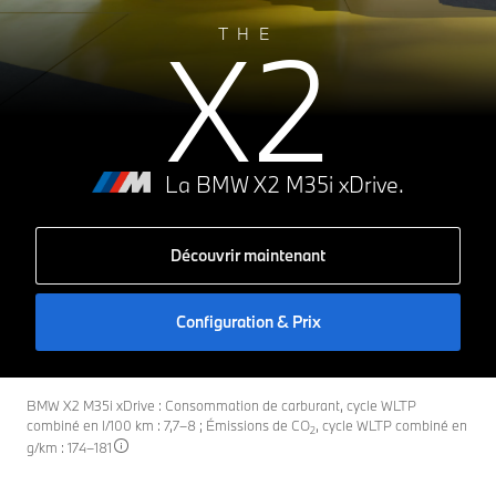
A
X2
B
THE
C
D
E
181 g CO₂/km
F
G
La BMW X2 M35i xDrive.
Découvrir maintenant
Configuration & Prix
BMW X2 M35i xDrive : Consommation de carburant, cycle WLTP
combiné en l/100 km : 7,7–8 ; Émissions de CO
, cycle WLTP combiné en
2
g/km : 174–181