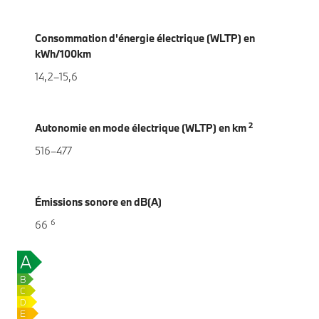
Consommation d'énergie électrique (WLTP) en
kWh/100km
14,2–15,6
2
Autonomie en mode électrique (WLTP) en km
516–477
Émissions sonore en dB(A)
6
66
A
0
g
B
CO₂/km
C
D
E