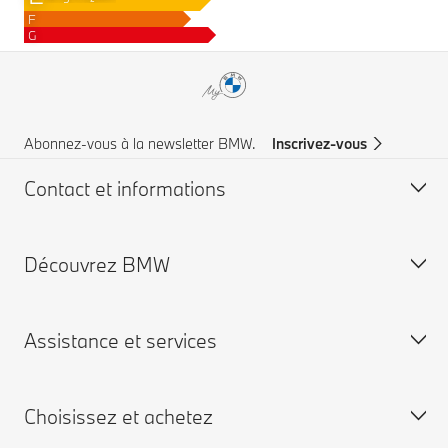
F
G
Abonnez-vous à la newsletter BMW.
Inscrivez-vous
Contact et informations
Découvrez BMW
Service à la clientèle
FAQ
Assistance et services
Trouvez votre partenaire BMW
Comité Exécutif
Aide & Contact
Engagements RSE
Choisissez et achetez
Demandez une brochure
Certification ISO 9001
Campagne de rappel airbag TAKATA