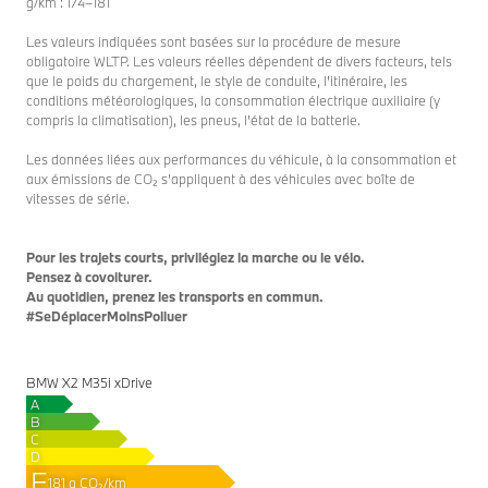
g/km : 174–181
Les valeurs indiquées sont basées sur la procédure de mesure
obligatoire WLTP. Les valeurs réelles dépendent de divers facteurs, tels
que le poids du chargement, le style de conduite, l'itinéraire, les
conditions météorologiques, la consommation électrique auxiliaire (y
compris la climatisation), les pneus, l'état de la batterie.
Les données liées aux performances du véhicule, à la consommation et
aux émissions de CO₂ s’appliquent à des véhicules avec boîte de
vitesses de série.
Pour les trajets courts, privilégiez la marche ou le vélo.
Pensez à covoiturer.
Au quotidien, prenez les transports en commun.
#SeDéplacerMoinsPolluer
BMW X2 M35i xDrive
A
B
C
D
E
181 g CO₂/km