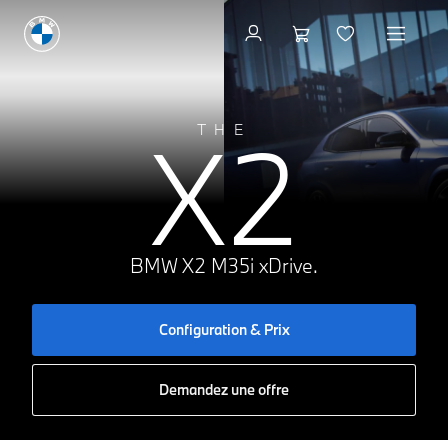
Configuration & Prix
A
X2
THE
B
C
D
E
181 g CO₂/km
F
G
BMW X2 M35i xDrive.
Configuration & Prix
Demandez une offre