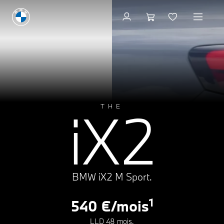
Configuration & Prix
A
0g CO₂/km
B
C
D
E
iX2
THE
F
G
BMW iX2 M Sport.
1
540 €/mois
LLD 48 mois.