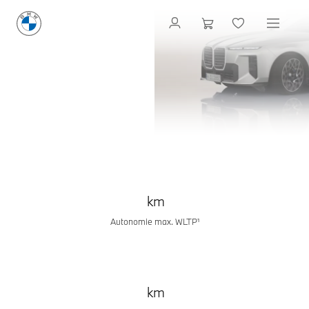
NOUVELLE
BMW i7
BERLINE
NOUVELLE
LA FINESSE DU DÉTAIL. CONÇUE AVEC
PASSION.
BMW SÉRIE 7
Configuration & Prix
Demandez une offre
km
Autonomie max. WLTP¹
km