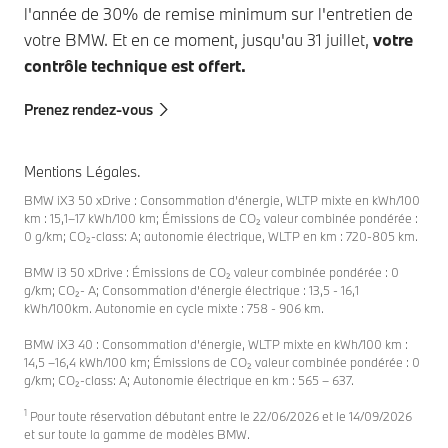
l'année de 30% de remise minimum sur l'entretien de
votre BMW. Et en ce moment, jusqu'au 31 juillet,
votre
contrôle technique est offert.
Prenez rendez-vous
Mentions Légales.
BMW iX3 50 xDrive : Consommation d’énergie, WLTP mixte en kWh/100
km : 15,1–17 kWh/100 km; Émissions de CO₂ valeur combinée pondérée :
0 g/km; CO₂-class: A; autonomie électrique, WLTP en km : 720-805 km.
BMW i3 50 xDrive : Émissions de CO₂ valeur combinée pondérée : 0
g/km; CO₂- A; Consommation d'énergie électrique : 13,5 - 16,1
kWh/100km. Autonomie en cycle mixte : 758 - 906 km.
BMW iX3 40 : Consommation d’énergie, WLTP mixte en kWh/100 km :
14,5 –16,4 kWh/100 km; Émissions de CO₂ valeur combinée pondérée : 0
g/km; CO₂-class: A; Autonomie électrique en km : 565 – 637.
1
Pour toute réservation débutant entre le 22/06/20­26 et le 14/09/2026
et sur toute la gamme de modèles BMW.