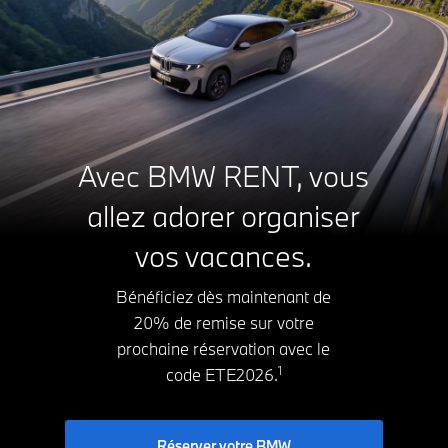
A
0g CO₂/km
Avec BMW RENT, vous
B
C
allez adorer organiser
D
E
F
vos vacances.
G
Bénéficiez dès maintenant de
20% de remise sur votre
prochaine réservation avec le
1
code ETE2026.
Réserver votre BMW