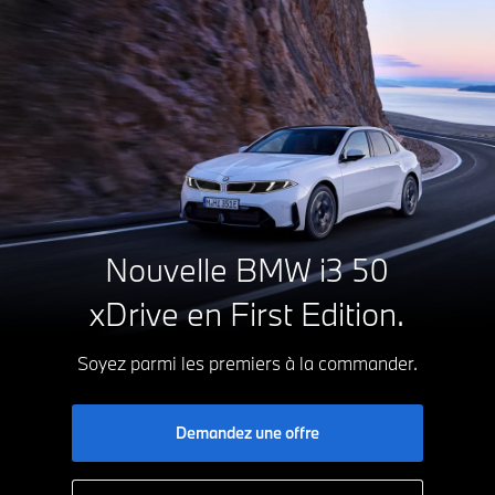
officiel
BMW
France
-
A
Le
0g CO₂/km
Nouvelle BMW i3 50
B
plaisir
C
xDrive
en First Edition.
D
E
de
F
G
Soyez parmi les premiers à la commander.
conduire.
Demandez une offre