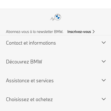
Abonnez-vous à la newsletter BMW.
Inscrivez-vous
Contact et informations
Découvrez BMW
Service à la clientèle
FAQ
Assistance et services
Trouvez votre partenaire BMW
Comité Exécutif
Aide & Contact
Engagements RSE
Choisissez et achetez
Demandez une brochure
Certification ISO 9001
Campagne de rappel airbag TAKATA
Demandez une offre
Travailler chez BMW
Rappels et mises à jour techniques