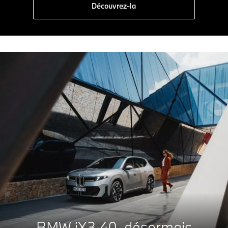
Découvrez-la
A
0g CO₂/km
BMW iX3 40, désormais
B