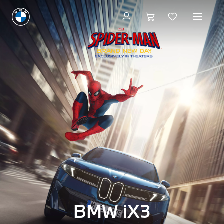
A
0g CO₂/km
B
C
D
E
F
G
BMW iX3