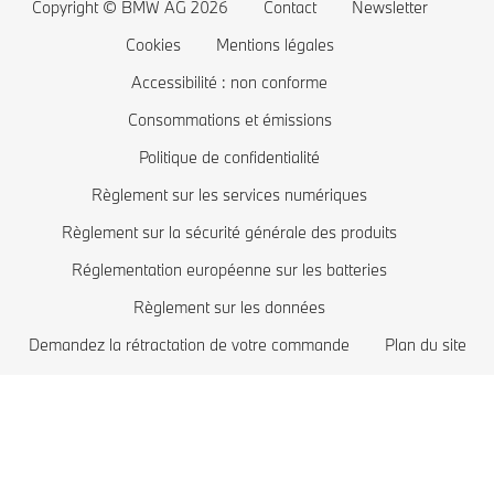
Copyright © BMW AG 2026
Contact
Newsletter
Mise à jour logiciel Remote Software Upgrade
Offres exclusives BMW
BMW Série 2
Coût des voitures électriques
Cookies
Mentions légales
Comparez les modèles BMW
BMW Série 1
BMW hybrides rechargeables
Accessibilité : non conforme
Boutique Lifestyle BMW
BMW Z
Consommations et émissions
Politique de confidentialité
Reprise de votre véhicule
BMW i
Règlement sur les services numériques
Réservez votre essai
BMW M
Règlement sur la sécurité générale des produits
Recommandation personnalisée de BMW
Réglementation européenne sur les batteries
Règlement sur les données
Demandez la rétractation de votre commande
Plan du site