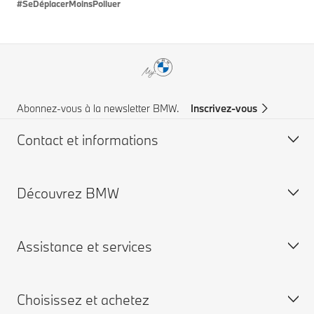
#SeDéplacerMoinsPolluer
Abonnez-vous à la newsletter BMW.
Inscrivez-vous
Contact et informations
Découvrez BMW
Service à la clientèle
FAQ
Assistance et services
Trouvez votre partenaire BMW
Comité Exécutif
Aide & Contact
Engagements RSE
Choisissez et achetez
Demandez une offre
Certification ISO 9001
Campagne de rappel airbag TAKATA