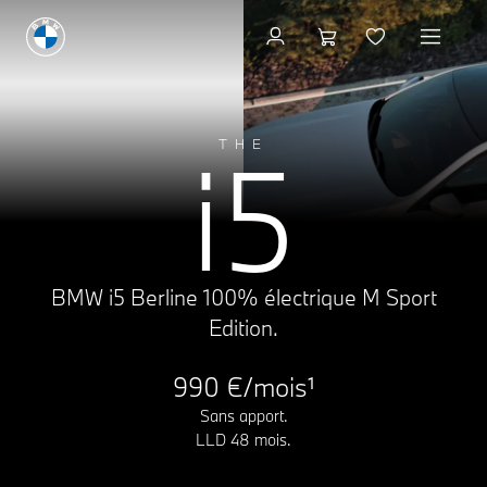
Configuration & Prix
A
0g CO₂/km
i5
THE
B
C
D
E
F
G
BMW i5 Berline 100% électrique M Sport
Edition.
990 €/mois¹
Sans apport.
LLD 48 mois.